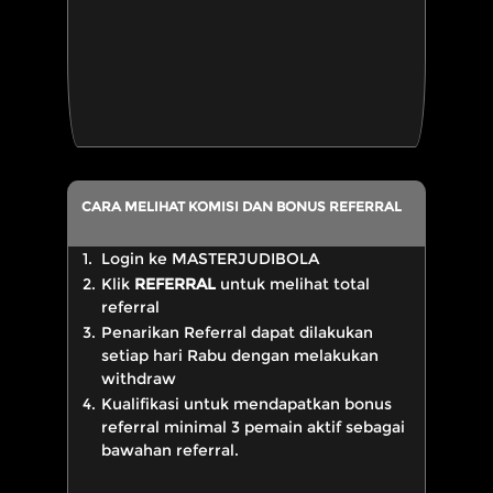
CARA MELIHAT KOMISI DAN BONUS REFERRAL
1.
Login ke MASTERJUDIBOLA
2.
Klik
REFERRAL
untuk melihat total
referral
3.
Penarikan Referral dapat dilakukan
setiap hari Rabu dengan melakukan
withdraw
4.
Kualifikasi untuk mendapatkan bonus
referral minimal 3 pemain aktif sebagai
bawahan referral.