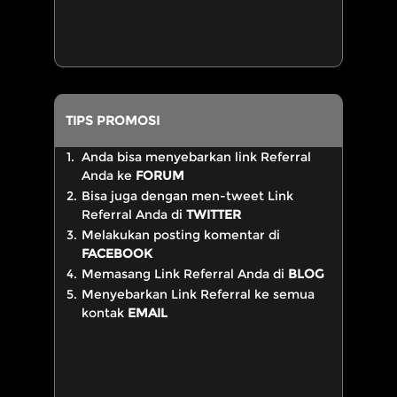
TIPS PROMOSI
1.
Anda bisa menyebarkan link Referral
Anda ke
FORUM
2.
Bisa juga dengan men-tweet Link
Referral Anda di
TWITTER
3.
Melakukan posting komentar di
FACEBOOK
4.
Memasang Link Referral Anda di
BLOG
5.
Menyebarkan Link Referral ke semua
kontak
EMAIL