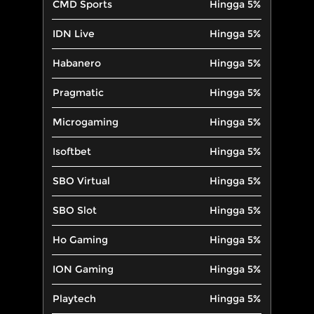
CMD Sports
Hingga 5%
IDN Live
Hingga 5%
Habanero
Hingga 5%
Pragmatic
Hingga 5%
Microgaming
Hingga 5%
Isoftbet
Hingga 5%
SBO Virtual
Hingga 5%
SBO Slot
Hingga 5%
Ho Gaming
Hingga 5%
ION Gaming
Hingga 5%
Playtech
Hingga 5%